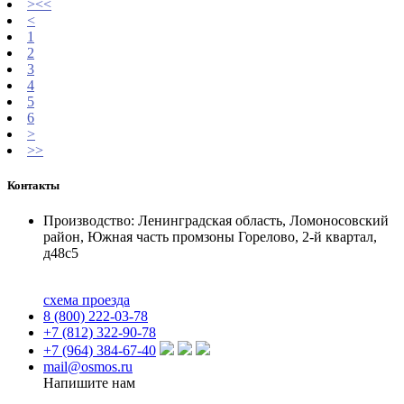
><<
<
1
2
3
4
5
6
>
>>
Контакты
Производство: Ленинградская область, Ломоносовский
район, Южная часть промзоны Горелово, 2-й квартал,
д48с5
схема проезда
8 (800) 222-03-78
+7 (812) 322-90-78
+7 (964) 384-67-40
mail@osmos.ru
Напишите нам