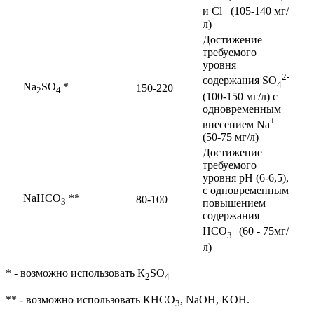
--
и Cl
(105-140 мг/
л)
Достижение
требуемого
уровня
2-
содержания SO
4
Na
SO
*
150-220
2
4
(100-150 мг/л) с
одновременным
+
внесением Na
(50-75 мг/л)
Достижение
требуемого
уровня рН (6-6,5),
с одновременным
NaHCO
**
80-100
3
повышением
содержания
-
HCO
(60 - 75мг/
3
л)
* - возможно использовать К
SO
2
4
** - возможно использовать КHCO
, NaOH, KOH.
3