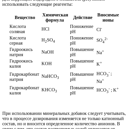
использовать следующие реагенты:
Химическая
Вносимые
Вещество
Действие
формула
ионы
Кислота
Понижение
-
HCl
Cl
соляная
рН
Кислота
Понижение
2-
H
SO
SO
2
4
4
серная
рН
Гидроокись
Повышение
+
NaOH
Na
натрия
рН
Гидроокись
Повышение
+
KOH
K
калия
рН
-
HCO
;
Гидрокарбонат
Повышение
3
NaHCO
3
натрия
рН
+
Na
Гидрокарбонат
Повышение
-
+
KHCO
HCO
; K
3
3
калия
рН
При использовании минеральных добавок следует учитывать,
что в процессе дозирования изменяется не только катионный
состав, но и вносится определенное количество анионов. В
связи с тем, что состав растворимых солей отличается от