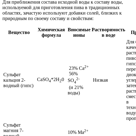
Для приближения состава исходной воды к составу воды,
используемой для приготовления пива в традиционных
областях, зачастую используют добавки солей, близких к
природным по своему составу и свойствам:
Химическая
Вносимые
Растворимость
Вещество
П
формула
ионы
в воде
Для 
каче
раст
пиво
гипс
2+
23% Ca
пер
56%
Сульфат
дио
2-
CaSO
*2H
0
кальция 2-
Низкая
угле
SO
4
2
4
водный (гипс)
зате
(и 21%
рас
воды)
смес
в
тех
воду
про
Сульфат
магния 7-
2+
10% Ma
водный