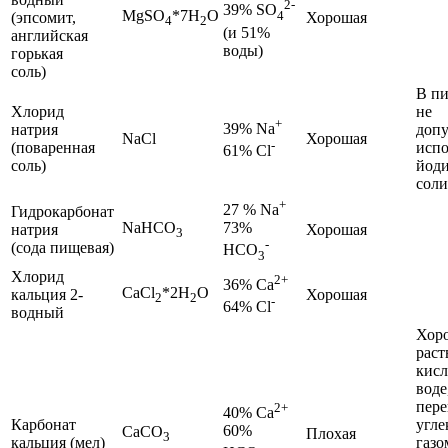
2-
39% SO
MgSO
*7H
O
4
(эпсомит,
Хорошая
4
2
(и 51%
английская
воды)
горькая
соль)
В п
Хлорид
не
+
39% Na
натрия
допу
NaCl
Хорошая
-
(поваренная
испо
61% Cl
соль)
йод
соли
+
27 % Na
Гидрокарбонат
NaHCO
73%
натрия
Хорошая
3
-
(сода пищевая)
HCO
3
Хлорид
2+
36% Ca
CaCl
*2H
O
кальция 2-
Хорошая
2
2
-
64% Cl
водный
Хор
раст
кисл
воде
пер
2+
40% Ca
Карбонат
угл
60%
СаСО
Плохая
3
кальция (мел)
газо
-