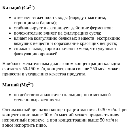
2+
Кальций (Са
)
отвечает за жесткость воды (наряду с магнием,
стронцием и барием);
стабилизирует и активирует действие ферментов;
положительно влияет на фильтрацию сусла;
влияет на коагуляцию белковых веществ, экстракцию
вяжущих веществ и образование красящих веществ;
снижает выход горьких кислот хмеля, что улучшает
флокуляцию дрожжей.
Наиболее желательным диапазоном концентрации кальция
считается 50-150 мг/л, концентрация свыше 250 мг/л может
привести к ухудшению качества продукта.
2+
Магний (Мg
)
по действию аналогичен кальцию, но в меньшей
степени выраженности.
Оптимальный диапазон концентрации магния - 0-30 мг/л. При
концентрации выше 30 мг/л магний может придавать пиву
неприятный привкус, а при концентрации выше 50 мг/л и
вовсе испортить пиво.