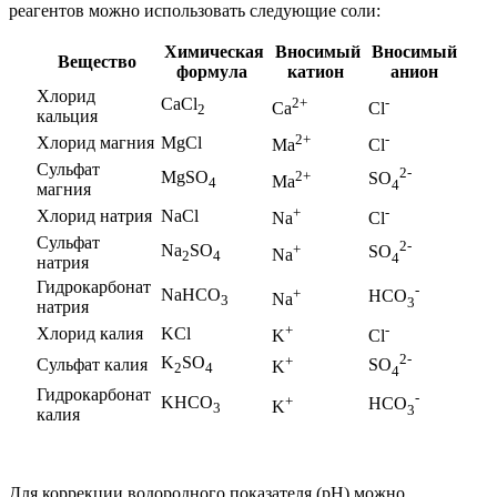
реагентов можно использовать следующие соли:
Химическая
Вносимый
Вносимый
Вещество
формула
катион
анион
Хлорид
CaCl
2+
-
Ca
Cl
2
кальция
2+
-
Хлорид магния
MgCl
Ma
Cl
Сульфат
2-
MgSO
2+
SO
Ma
4
4
магния
+
-
Хлорид натрия
NaCl
Na
Cl
Сульфат
2-
Na
SO
+
SO
Na
2
4
4
натрия
Гидрокарбонат
-
NaHCO
+
HCO
Na
3
3
натрия
+
-
Хлорид калия
KCl
K
Cl
2-
K
SO
+
Сульфат калия
SO
K
2
4
4
Гидрокарбонат
-
KHCO
+
HCO
K
3
3
калия
Для коррекции водородного показателя (рН) можно