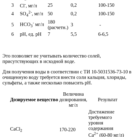
-
3
25
0,2
100-150
Cl
, мг/л
2-
4
50
0,2
100-150
SO
, мг/л
4
180
-
HCO
мг/л
5
3
-
3
(расчетн.)
6
рH, ед.
рН
7
5,5
6-6,5
Это позволяет не учитывать количество солей,
присутствующих в исходной воде.
Для получения воды в соответствии с ТИ 10-5031536-73-10 в
очищенную воду требуется внести соли кальция, хлориды,
сульфаты, а также несколько повысить рН.
Величина
Дозируемое вещество
дозирования,
Результат
мг/л
Достижение
требуемого
уровня
содержания
CaCl
170-220
2
2+
Ca
(60-80 мг/л)