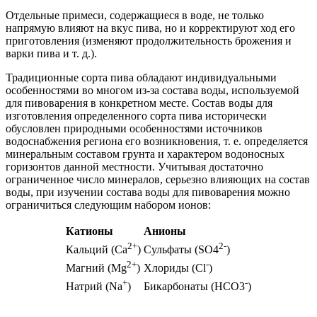
Отдельные примеси, содержащиеся в воде, не только
напрямую влияют на вкус пива, но и корректируют ход его
приготовления (изменяют продолжительность брожения и
варки пива и т. д.).
Традиционные сорта пива обладают индивидуальными
особенностями во многом из-за состава воды, используемой
для пивоварения в конкретном месте. Состав воды для
изготовления определенного сорта пива исторически
обусловлен природными особенностями источников
водоснабжения региона его возникновения, т. е. определяется
минеральным составом грунта и характером водоносных
горизонтов данной местности. Учитывая достаточно
ограниченное число минералов, серьезно влияющих на состав
воды, при изучении состава воды для пивоварения можно
ограничиться следующим набором ионов:
Катионы
Анионы
2+
2-
Кальций (Са
)
Сульфаты (SO4
)
2+
-
Магний (Мg
)
Хлориды (Cl
)
+
-
Натрий (Na
)
Бикарбонаты (HCO3
)