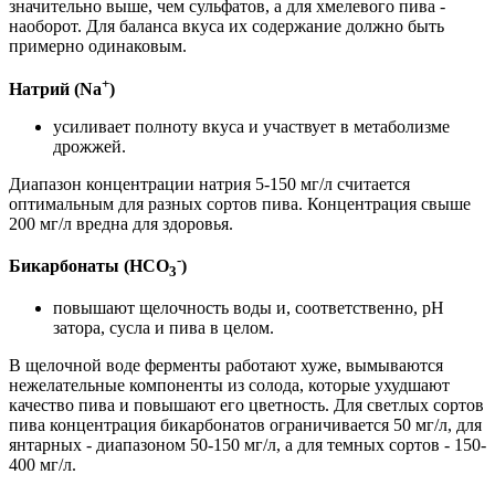
значительно выше, чем сульфатов, а для хмелевого пива -
наоборот. Для баланса вкуса их содержание должно быть
примерно одинаковым.
+
Натрий (Na
)
усиливает полноту вкуса и участвует в метаболизме
дрожжей.
Диапазон концентрации натрия 5-150 мг/л считается
оптимальным для разных сортов пива. Концентрация свыше
200 мг/л вредна для здоровья.
-
Бикарбонаты (HCO
)
3
повышают щелочность воды и, соответственно, pH
затора, сусла и пива в целом.
В щелочной воде ферменты работают хуже, вымываются
нежелательные компоненты из солода, которые ухудшают
качество пива и повышают его цветность. Для светлых сортов
пива концентрация бикарбонатов ограничивается 50 мг/л, для
янтарных - диапазоном 50-150 мг/л, а для темных сортов - 150-
400 мг/л.