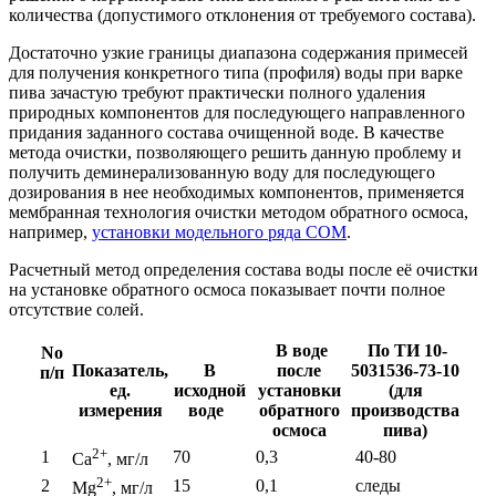
количества (допустимого отклонения от требуемого состава).
Достаточно узкие границы диапазона содержания примесей
для получения конкретного типа (профиля) воды при варке
пива зачастую требуют практически полного удаления
природных компонентов для последующего направленного
придания заданного состава очищенной воде. В качестве
метода очистки, позволяющего решить данную проблему и
получить деминерализованную воду для последующего
дозирования в нее необходимых компонентов, применяется
мембранная технология очистки методом обратного осмоса,
например,
установки модельного ряда СОМ
.
Расчетный метод определения состава воды после её очистки
на установке обратного осмоса показывает почти полное
отсутствие солей.
В воде
По ТИ 10-
No
Показатель,
В
после
5031536-73-10
п/п
ед.
исходной
установки
(для
измерения
воде
обратного
производства
осмоса
пива)
2+
1
70
0,3
40-80
Ca
, мг/л
2+
2
15
0,1
следы
Mg
, мг/л