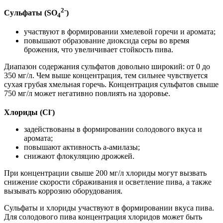
2-
Сульфаты (SO
)
4
участвуют в формировании хмелевой горечи и аромата;
повышают образование диоксида серы во время
брожения, что увеличивает стойкость пива.
Диапазон содержания сульфатов довольно широкий: от 0 до
350 мг/л. Чем выше концентрация, тем сильнее чувствуется
сухая грубая хмельная горечь. Концентрация сульфатов свыше
750 мг/л может негативно повлиять на здоровье.
-
Хлориды (Cl
)
задействованы в формировании солодового вкуса и
аромата;
повышают активность а-амилазы;
снижают флокуляцию дрожжей.
При концентрации свыше 200 мг/л хлориды могут вызвать
снижение скорости сбраживания и осветление пива, а также
вызывать коррозию оборудования.
Сульфаты и хлориды участвуют в формировании вкуса пива.
Для солодового пива концентрация хлоридов может быть