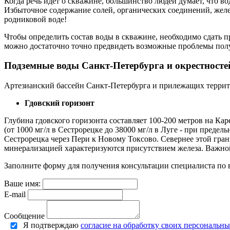
Когда речь идет о скважине, большинство людей думает, что во
Избыточное содержание солей, органических соединений, железа
родниковой воде!
Чтобы определить состав воды в скважине, необходимо сдать п
можно достаточно точно предвидеть возможные проблемы пол
Подземные воды Санкт-Петербурга и окрестносте
Артезианский бассейн Санкт-Петербурга и прилежащих терри
Гдовский горизонт
Глубина гдовского горизонта составляет 100-200 метров на К
(от 1000 мг/л в Сестрорецке до 38000 мг/л в Луге - при преде
Сестрорецка через Пери к Новому Токсово. Севернее этой гр
минерализацией характеризуются присутствием железа. Важной
Заполните форму для получения консультации специалиста по 
Ваше имя:
E-mail
Сообщение
Я подтверждаю
согласие на обработку своих персональн