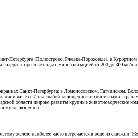
нкт-Петербурга (Полюстрово, Ржевка-Пороховые), в Курортном
ины содержат пресные воды с минерализацией от 200 до 300 мг/
раинах Санкт-Петербурга: в Ломоносовском, Гатчинском, Волос
жанием железа. Из-за слабой защищенности глинистыми экрана
радской области широко развиты крупные животноводческие ком
ьному загрязнению.
оэтому железо наиболее часто встречается в воде из скважин. Ж