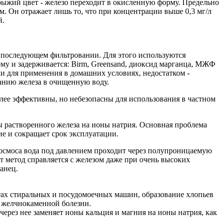
ь рыжий цвет - железо переходит в окисленную форму. Предельно
зм. Он отражает лишь то, что при концентрации выше 0,3 мг/л
й.
и последующем фильтровании. Для этого используются
у и задерживается: Birm, Greensand, диоксид марганца, МЖФ
и для применения в домашних условиях, недостатком -
данию железа в очищенную воду.
лее эффективны, но небезопасны для использования в частном
 растворенного железа на ионы натрия. Основная проблема
ие и сокращает срок эксплуатации.
 осмоса вода под давлением проходит через полупроницаемую
т метод справляется с железом даже при очень высоких
анец.
нтах стиральных и посудомоечных машин, образование хлопьев
й желчнокаменной болезни.
рез нее заменяет ионы кальция и магния на ионы натрия, как