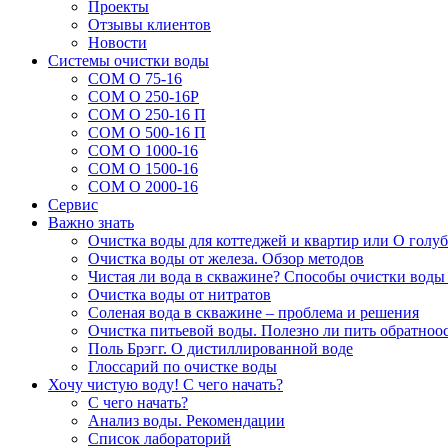
Проекты
Отзывы клиентов
Новости
Системы очистки воды
СОМ О 75-16
СОМ О 250-16Р
СОМ О 250-16 П
СОМ О 500-16 П
СОМ О 1000-16
СОМ О 1500-16
СОМ О 2000-16
Сервис
Важно знать
Очистка воды для коттеджей и квартир или О голу
Очистка воды от железа. Обзор методов
Чистая ли вода в скважине? Способы очистки воды
Очистка воды от нитратов
Соленая вода в скважине – проблема и решения
Очистка питьевой воды. Полезно ли пить обратноо
Поль Брэгг. О дистиллированной воде
Глоссарий по очистке воды
Хочу чистую воду! С чего начать?
С чего начать?
Анализ воды. Рекомендации
Список лабораторий