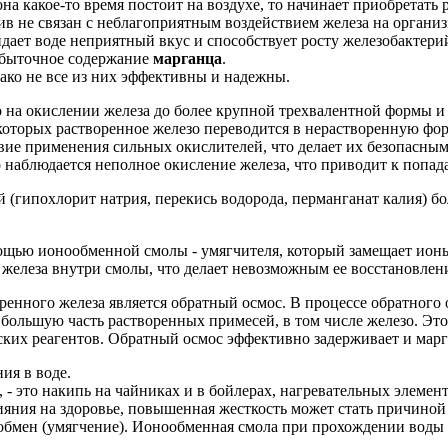
она какое-то время постоит на воздухе, то начинает приобретат
тив не связан с неблагоприятным воздействием железа на органи
идает воде неприятный вкус и способствует росту железобактери
збыточное содержание
марганца
.
ако не все из них эффективны и надежны.
о на окислении железа до более крупной трехвалентной формы 
торых растворенное железо переводится в нерастворенную форм
вие применения сильных окислителей, что делает их безопасным
о наблюдается неполное окисление железа, что приводит к попа
(гипохлорит натрия, перекись водорода, перманганат калия) бо
ощью ионообменной смолы - умягчителя, который замещает ионы
е железа внутри смолы, что делает невозможным ее восстановлен
енного железа является обратный осмос. В процессе обратного
большую часть растворенных примесей, в том числе железо. Это
еских реагентов. Обратный осмос эффективно задерживает и марг
ия в воде.
 - это накипь на чайниках и в бойлерах, нагревательных элеме
лияния на здоровье, повышенная жесткость может стать причино
бмен (умягчение). Ионообменная смола при прохождении воды че