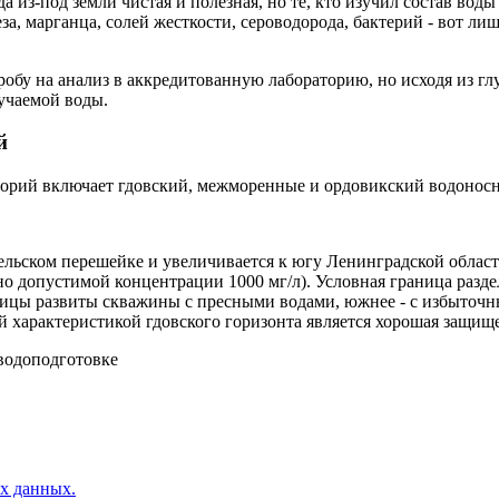
да из-под земли чистая и полезная, но те, кто изучил состав во
, марганца, солей жесткости, сероводорода, бактерий - вот лиш
робу на анализ в аккредитованную лабораторию, но исходя из г
учаемой воды.
й
торий включает гдовский, межморенные и ордовикский водонос
арельском перешейке и увеличивается к югу Ленинградской обла
льно допустимой концентрации 1000 мг/л). Условная граница разд
аницы развиты скважины с пресными водами, южнее - с избыточ
 характеристикой гдовского горизонта является хорошая защище
водоподготовке
ых данных.