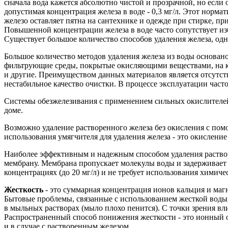
сначала вода кажется абсолютно чистой и прозрачной, но если 
допустимая концентрация железа в воде - 0,3 мг/л. Этот норма
железо оставляет пятна на сантехнике и одежде при стирке, пр
Повышенной концентрации железа в воде часто сопутствует и
Существует большое количество способов удаления железа, одн
Большое количество методов удаления железа из воды основан
фильтрующие среды, покрытые окисляющими веществами, на ко
и другие. Преимуществом данных материалов является отсутст
нестабильное качество очистки. В процессе эксплуатации част
Системы обезжелезивания с применением сильных окислителей 
доме.
Возможно удаление растворенного железа без окисления с пом
использования умягчителя для удаления железа - это окислени
Наиболее эффективным и надежным способом удаления раствор
мембрану. Мембрана пропускает молекулы воды и задерживает 
концентрациях (до 20 мг/л) и не требует использования химич
Жесткость
- это суммарная концентрация ионов кальция и магн
Бытовые проблемы, связанные с использованием жесткой воды,
в мыльных растворах (мыло плохо пенится). С точки зрения в
Распространенный способ понижения жесткости - это ионный о
и в случае с растворенным железом.