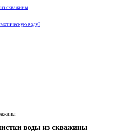
 из скважины
смотическую воду?
кважины
чистки воды из скважины