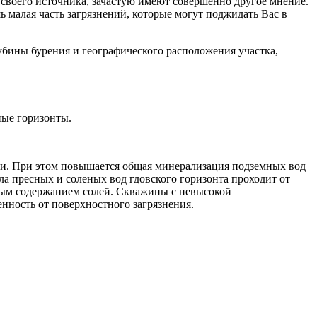
ды своего источника, зачастую имеют совершенно другое мнение.
ь малая часть загрязнений, которые могут поджидать Вас в
лубины бурения и географического расположения участка,
ные горизонты.
сти. При этом повышается общая минерализация подземных вод
ела пресных и соленых вод гдовского горизонта проходит от
ным содержанием солей. Скважины с невысокой
нность от поверхностного загрязнения.