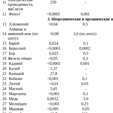
11
250
-
проводимость,
мкСм/см
12
Фенол
<0,0005
0,001
3. Неорганические и органические в
13
Алюминий
<0,04
0,5
Аммиак и
14
аммоний-ион (по
<0,08
2,0 (по азоту)
азоту)
15
Барий
0,024
0,1
16
Бериллий
<0,0001
0,0002
17
Бор
0,025
0,5
18
Железо общее
<0,05
0,3
19
Кадмий
<0,0001
0,001
20
Калий
1,37
-
21
Кальций
27,8
-
22
Кобальт
<0,001
0,1
23
Литий
<0,01
0,03
24
Магний
5,65
-
25
Марганец
<0,001
0,1
26
Медь
0,0032
1,0
27
Молибден
<0,001
0,25
28
Мышьяк
<0,005
0,05