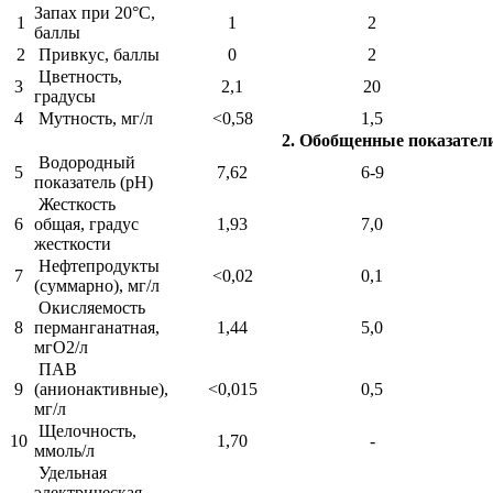
Запах при 20°С,
1
1
2
баллы
2
Привкус, баллы
0
2
Цветность,
3
2,1
20
градусы
4
Мутность, мг/л
<0,58
1,5
2. Обобщенные показател
Водородный
5
7,62
6-9
показатель (рН)
Жесткость
6
общая, градус
1,93
7,0
жесткости
Нефтепродукты
7
<0,02
0,1
(суммарно), мг/л
Окисляемость
8
перманганатная,
1,44
5,0
мгО2/л
ПАВ
9
(анионактивные),
<0,015
0,5
мг/л
Щелочность,
10
1,70
-
ммоль/л
Удельная
электрическая