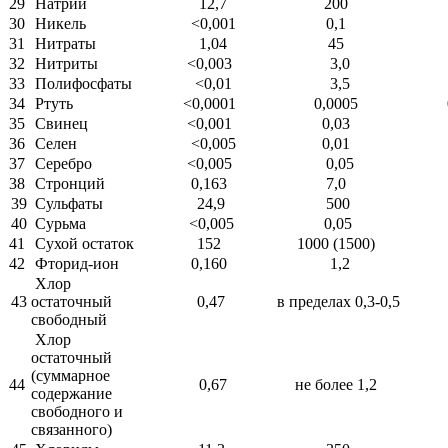
29
Натрий
12,7
200
30
Никель
<0,001
0,1
31
Нитраты
1,04
45
32
Нитриты
<0,003
3,0
33
Полифосфаты
<0,01
3,5
34
Ртуть
<0,0001
0,0005
35
Свинец
<0,001
0,03
36
Селен
<0,005
0,01
37
Серебро
<0,005
0,05
38
Стронций
0,163
7,0
39
Сульфаты
24,9
500
40
Сурьма
<0,005
0,05
41
Сухой остаток
152
1000 (1500)
42
Фторид-ион
0,160
1,2
Хлор
43
остаточный
0,47
в пределах 0,3-0,5
свободный
Хлор
остаточный
(суммарное
44
0,67
не более 1,2
содержание
свободного и
связанного)