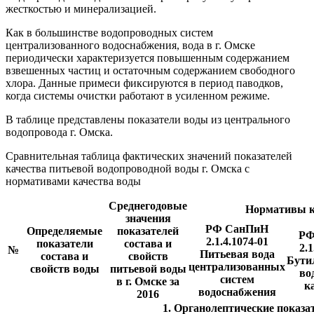
жесткостью и минерализацией.
Как в большинстве водопроводных систем
централизованного водоснабжения, вода в г. Омске
периодически характеризуется повышенным содержанием
взвешенных частиц и остаточным содержанием свободного
хлора. Данные примеси фиксируются в период паводков,
когда системы очистки работают в усиленном режиме.
В таблице представлены показатели воды из центрального
водопровода г. Омска.
Сравнительная таблица фактических значений показателей
качества питьевой водопроводной воды г. Омска с
нормативами качества воды
Среднегодовые
Нормативы к
значения
РФ СанПиН
Определяемые
показателей
РФ
2.1.4.1074-01
показатели
состава и
2.1
№
Питьевая вода
состава и
свойств
Бути
централизованных
свойств воды
питьевой воды
во
систем
в г. Омске за
к
водоснабжения
2016
1. Органолептические показа