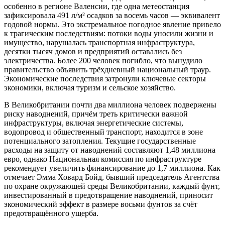
особенно в регионе Валенсии, где одна метеостанция
зафиксировала 491 л/м² осадков за восемь часов — эквивалент
годовой нормы. Это экстремальное погодное явление привело
к трагическим последствиям: потоки воды уносили жизни и
имущество, нарушалась транспортная инфраструктура,
десятки тысяч домов и предприятий оставались без
электричества. Более 200 человек погибло, что вынудило
правительство объявить трёхдневный национальный траур.
Экономические последствия затронули ключевые секторы
экономики, включая туризм и сельское хозяйство.
В Великобритании почти два миллиона человек подвержены
риску наводнений, причём треть критически важной
инфраструктуры, включая энергетические системы,
водопровод и общественный транспорт, находится в зоне
потенциального затопления. Текущие государственные
расходы на защиту от наводнений составляют 1,48 миллиона
евро, однако Национальная комиссия по инфраструктуре
рекомендует увеличить финансирование до 1,7 миллиона. Как
отмечает Эмма Ховард Бойд, бывший председатель Агентства
по охране окружающей среды Великобритании, каждый фунт,
инвестированный в предотвращение наводнений, приносит
экономический эффект в размере восьми фунтов за счёт
предотвращённого ущерба.